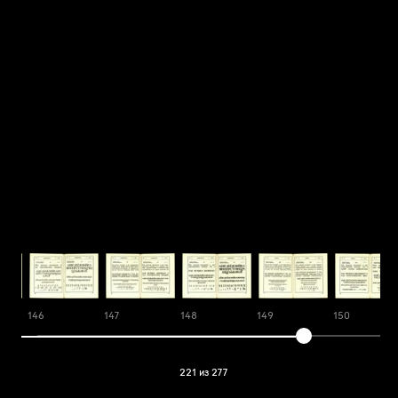
146
147
148
149
150
221 из 277