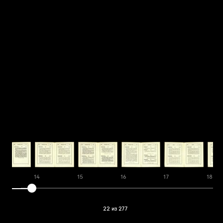
14
15
16
17
18
22 из 277