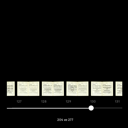
127
128
129
130
131
204 из 277