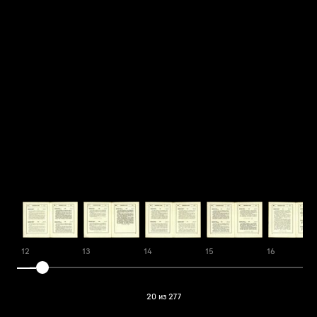
12
13
14
15
16
20 из 277