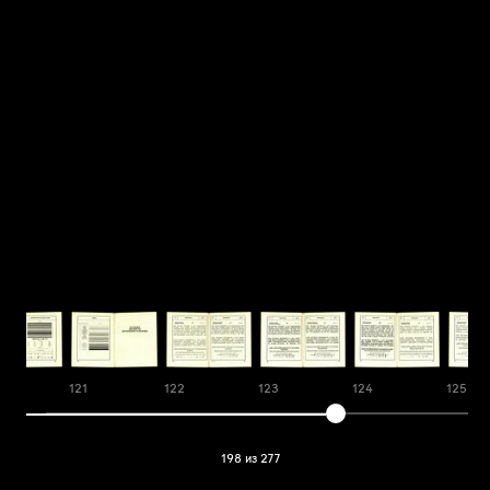
121
122
123
124
125
198 из 277