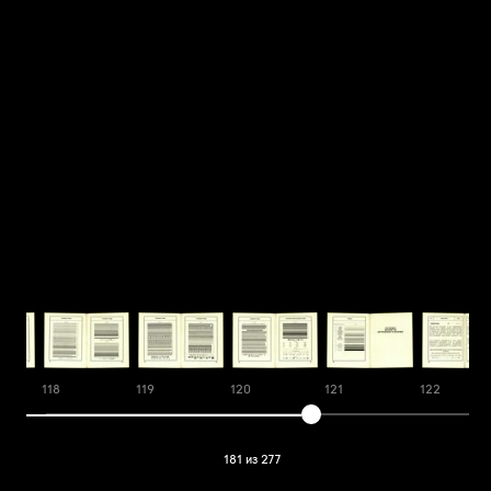
118
119
120
121
122
181 из 277