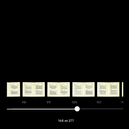
7
98
99
100
101
102
168 из 277