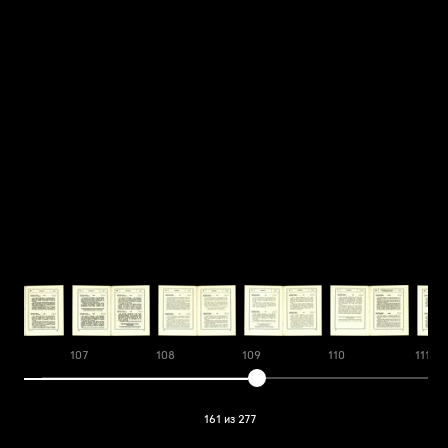
6
107
108
109
110
111
161 из 277