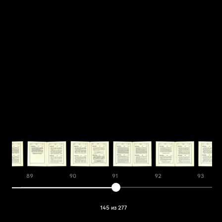
89
90
91
92
93
145 из 277