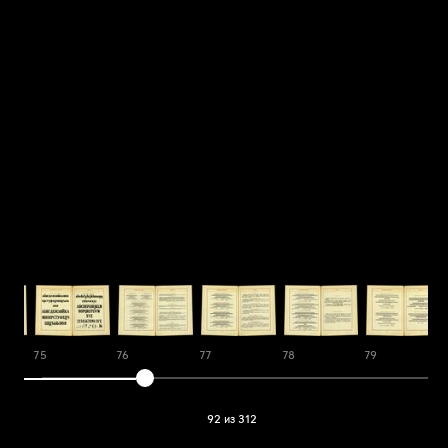
75
76
77
78
79
92 из 312