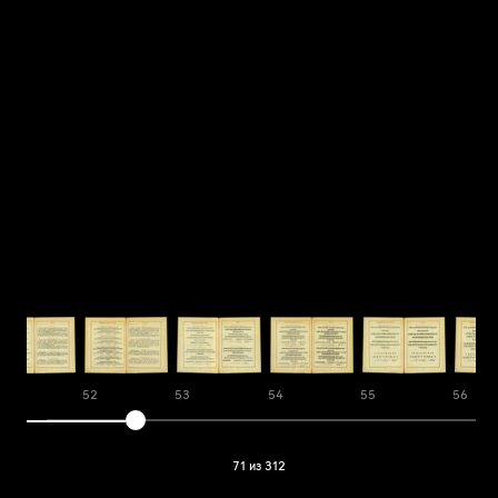
1
52
53
54
55
56
71 из 312