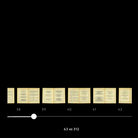
38
39
40
41
42
63 из 312