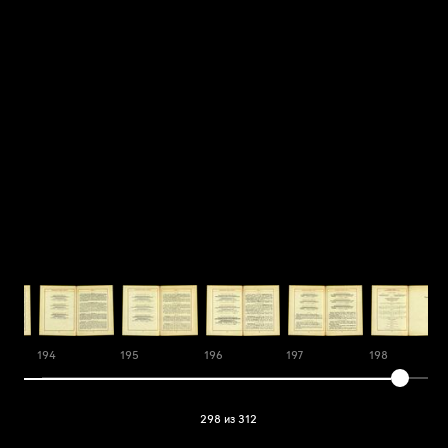
194
195
196
197
198
298 из 312