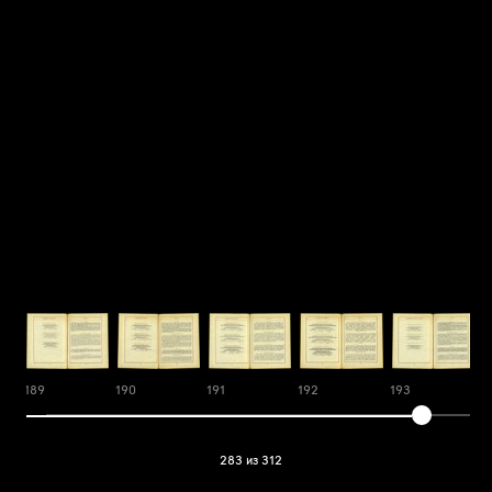
189
190
191
192
193
1
283 из 312