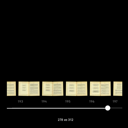
193
194
195
196
197
278 из 312