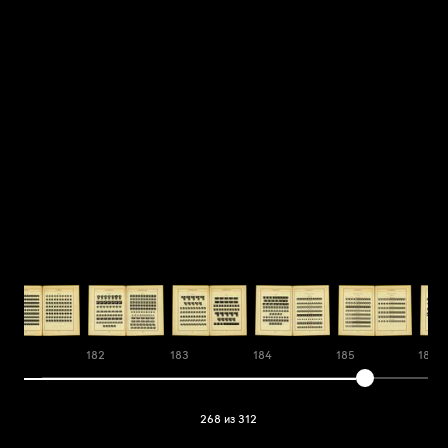
181
182
183
184
185
186
268 из 312