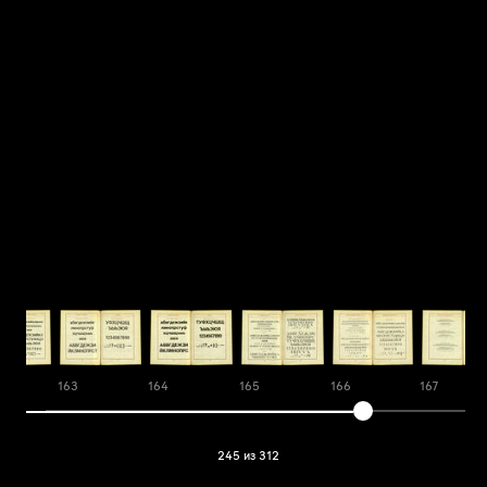
163
164
165
166
167
245 из 312