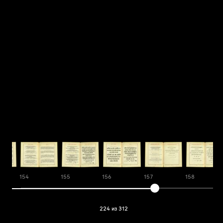
154
155
156
157
158
224 из 312