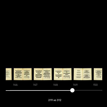
146
147
148
149
150
219 из 312