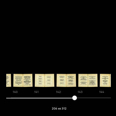
140
141
142
143
144
206 из 312