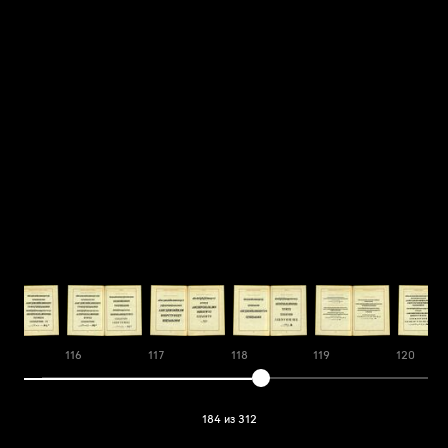
116
117
118
119
120
184 из 312