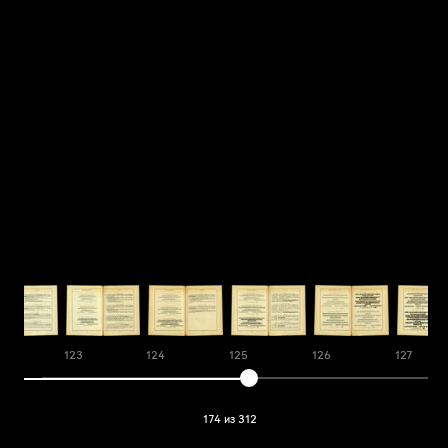
123
124
125
126
127
174 из 312