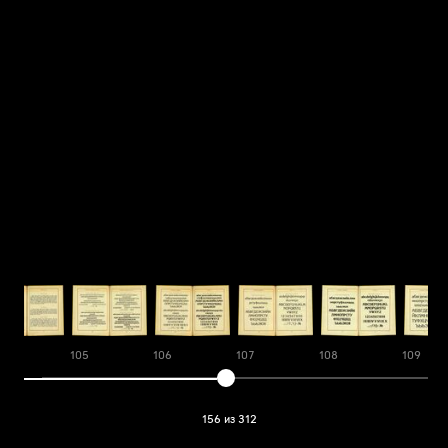
04
105
106
107
108
109
156 из 312