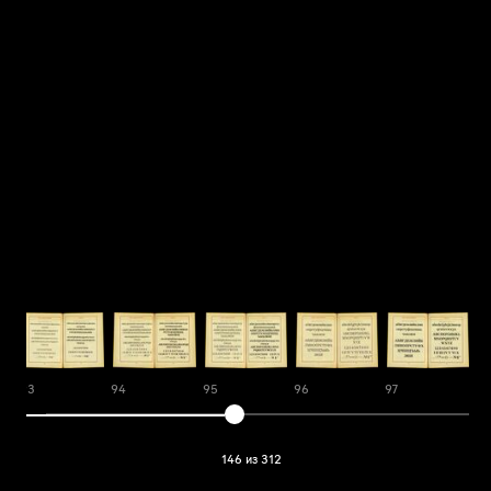
93
94
95
96
97
9
146 из 312