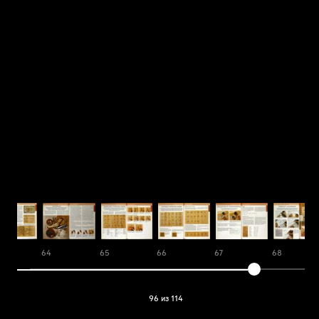
64
65
66
67
68
96 из 114