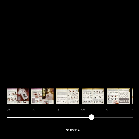
49
50
51
52
53
54
78 из 114