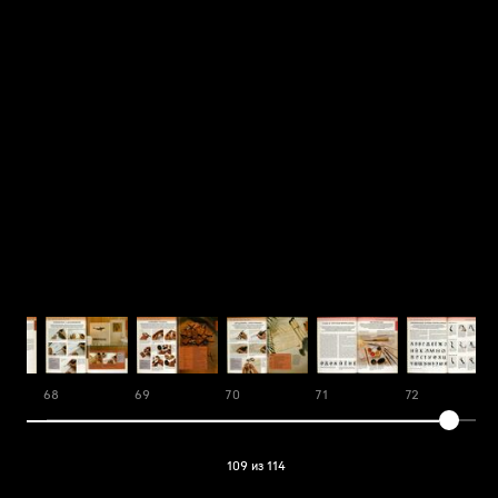
68
69
70
71
72
109 из 114