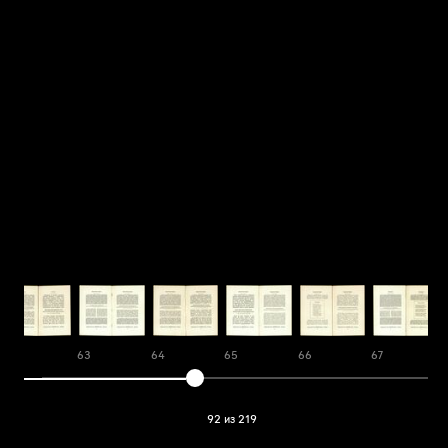
62
63
64
65
66
67
92 из 219