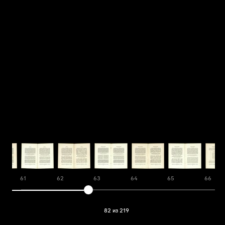
61
62
63
64
65
66
82 из 219