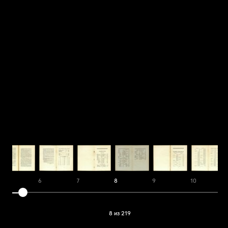
5
6
7
8
9
10
8 из 219