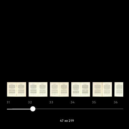
31
32
33
34
35
36
47 из 219