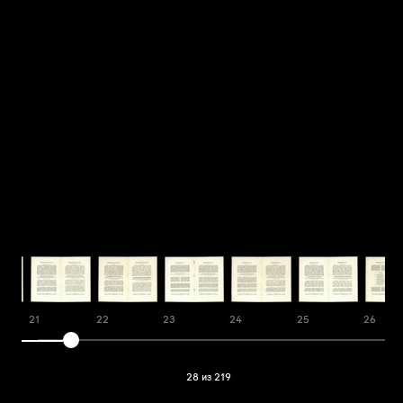
21
22
23
24
25
26
28 из 219