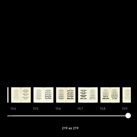
154
155
156
157
158
159
219 из 219