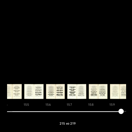
154
155
156
157
158
159
215 из 219