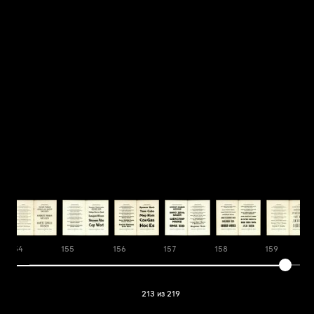
154
155
156
157
158
159
213 из 219