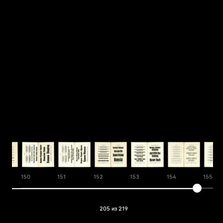
150
151
152
153
154
155
205 из 219