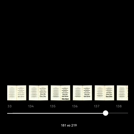
133
134
135
136
137
138
181 из 219