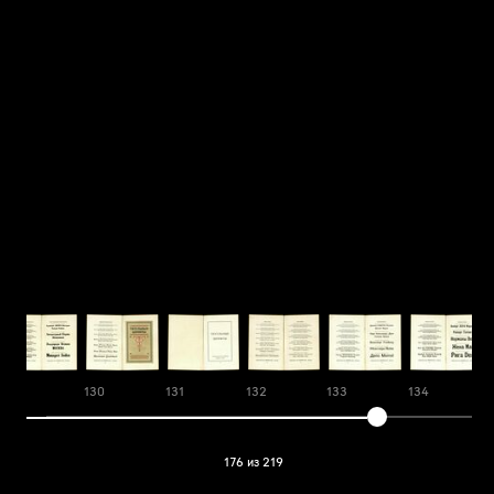
129
130
131
132
133
134
176 из 219