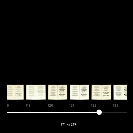
118
119
120
121
122
123
171 из 219