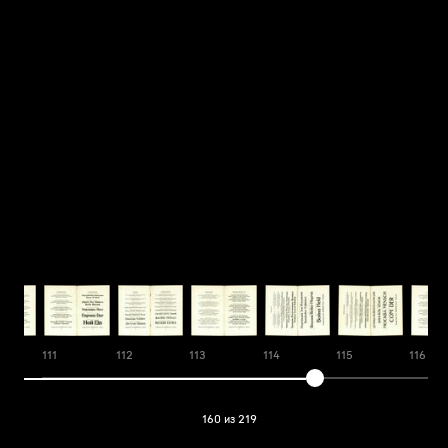
111
112
113
114
115
116
160 из 219