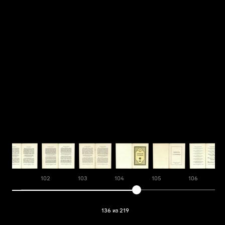
101
102
103
104
105
106
136 из 219