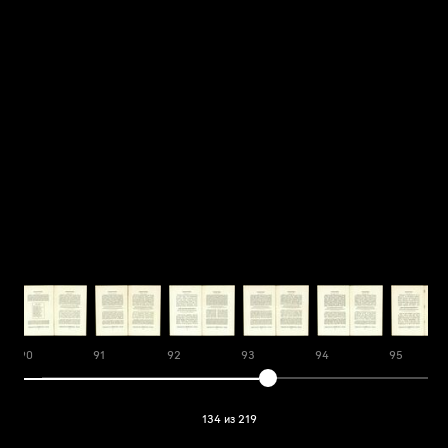
90
91
92
93
94
95
134 из 219