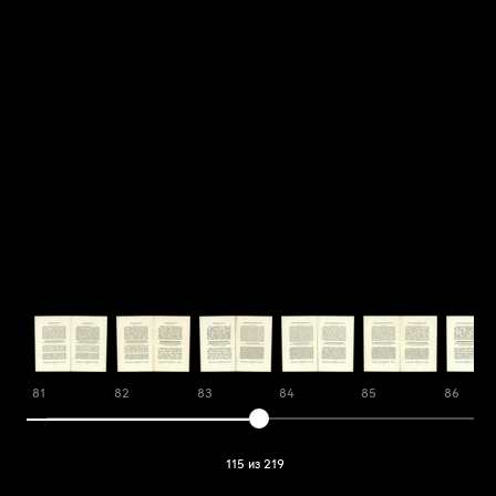
81
82
83
84
85
86
115 из 219