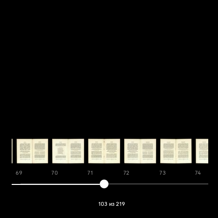
69
70
71
72
73
74
103 из 219