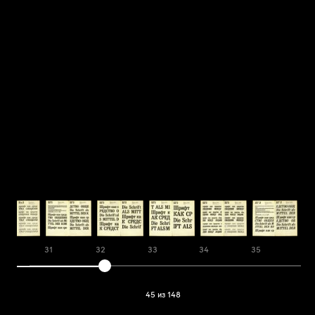
0
31
32
33
34
35
36
45 из 148