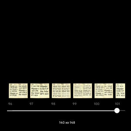
96
97
98
99
100
101
140 из 148