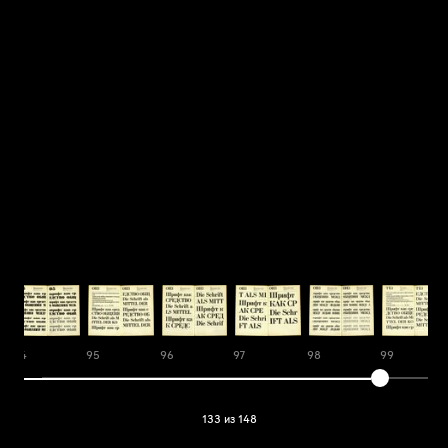
94
95
96
97
98
99
133 из 148