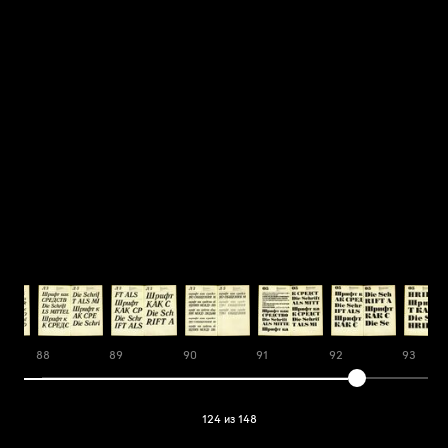
88
89
90
91
92
93
124 из 148