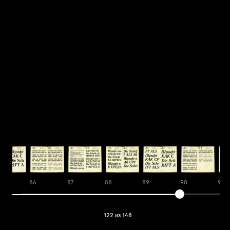
86
87
88
89
90
91
122 из 148