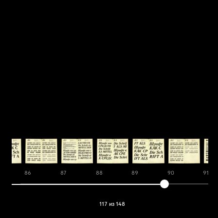
86
87
88
89
90
91
117 из 148